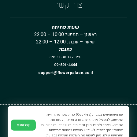
צור קשר
שעות פתיחה
ראשון – חמישי: 10:00 – 22:00
שישי – שבת : 12:00 – 22:00
כתובת
טייבה כניסה דרומית
09-891-4444
support@flowerpalace.co.il
אנו משתמשים בעוגיות (Cookies) כדי לשפר את חוויית
ארמון הפרחים © כל הזכויות שמורים.
הגלישה, להפעיל את האתר בצורה תקינה, לנתח את
השימוש באתר ולהציג תוכן ושירותים רלוונטיים. בלחיצה על
קבל וסגור
"אישור" הנך מסכים לשימוש בעוגיות בהתאם למדיניות
הפרטיות שלנו. ניתן לשנות את העדפות העוגיות בכל עת.