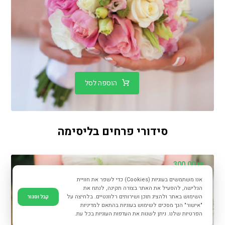
הוספה לסל
סידורי פרחים בליסימה
300.00
₪
אנו משתמשים בעוגיות (Cookies) כדי לשפר את חוויית
הגלישה, להפעיל את האתר בצורה תקינה, לנתח את
השימוש באתר ולהציג תוכן ושירותים רלוונטיים. בלחיצה על
קבל וסגור
"אישור" הנך מסכים לשימוש בעוגיות בהתאם למדיניות
הפרטיות שלנו. ניתן לשנות את העדפות העוגיות בכל עת.