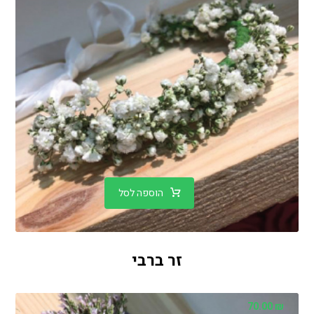
הוספה לסל
זר ברבי
70.00
₪