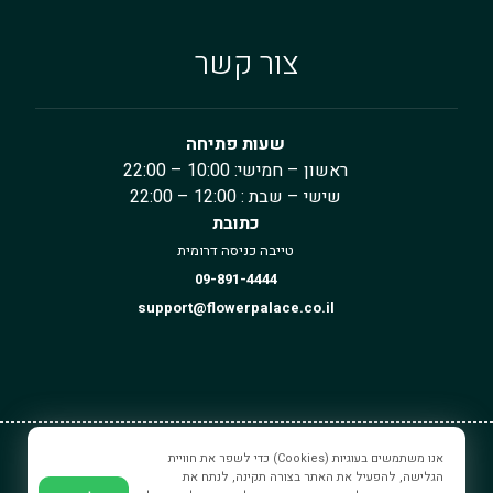
צור קשר
שעות פתיחה
ראשון – חמישי: 10:00 – 22:00
שישי – שבת : 12:00 – 22:00
כתובת
טייבה כניסה דרומית
09-891-4444
support@flowerpalace.co.il
אנו משתמשים בעוגיות (Cookies) כדי לשפר את חוויית
ארמון הפרחים © כל הזכויות שמורים.
הגלישה, להפעיל את האתר בצורה תקינה, לנתח את