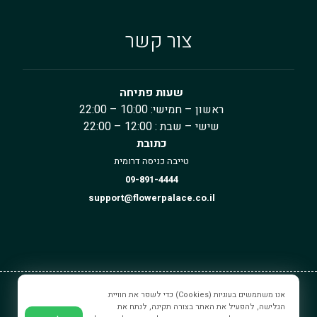
צור קשר
שעות פתיחה
ראשון – חמישי: 10:00 – 22:00
שישי – שבת : 12:00 – 22:00
כתובת
טייבה כניסה דרומית
09-891-4444
support@flowerpalace.co.il
אנו משתמשים בעוגיות (Cookies) כדי לשפר את חוויית
ארמון הפרחים © כל הזכויות שמורים.
הגלישה, להפעיל את האתר בצורה תקינה, לנתח את