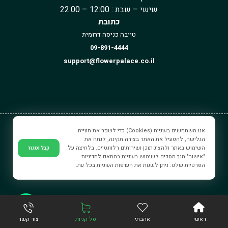
שישי – שבת : 12:00 – 22:00
כתובת
טייבה כניסה דרומית
09-891-4444
support@flowerpalace.co.il
אנו משתמשים בעוגיות (Cookies) כדי לשפר את חוויית
ארמון הפרחים © כל הזכויות שמורים.
הגלישה, להפעיל את האתר בצורה תקינה, לנתח את
השימוש באתר ולהציג תוכן ושירותים רלוונטיים. בלחיצה על
קבל וסגור
"אישור" הנך מסכים לשימוש בעוגיות בהתאם למדיניות
הפרטיות שלנו. ניתן לשנות את העדפות העוגיות בכל עת.
iRestWEB - בניית אתרים
צור קשר
ראשי
אהבתי
סל קניות
צור קשר