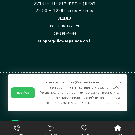
ראשון – חמישי: 10:00 – 22:00
שישי – שבת : 12:00 – 22:00
כתובת
טייבה כניסה דרומית
09-891-4444
support@flowerpalace.co.il
אנו משתמשים בעוגיות (Cookies) כדי לשפר את חוויית
ארמון הפרחים © כל הזכויות שמורים.
הגלישה, להפעיל את האתר בצורה תקינה, לנתח את
השימוש באתר ולהציג תוכן ושירותים רלוונטיים. בלחיצה על
קבל וסגור
"אישור" הנך מסכים לשימוש בעוגיות בהתאם למדיניות
הפרטיות שלנו. ניתן לשנות את העדפות העוגיות בכל עת.
iRestWEB - בניית אתרים
צור קשר
ראשי
אהבתי
סל קניות
צור קשר