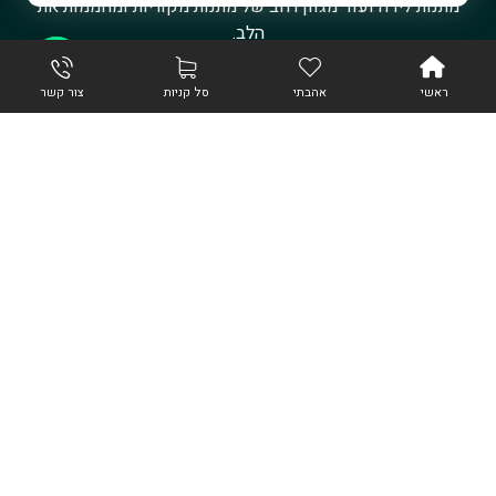
מתנות לידה ועוד מגוון רחב של מתנות מקוריות ומחממות את
הלב.
צור קשר
ראשי
אהבתי
סל קניות
צור קשר
קטיגוריות
זרי פרחים
סידורי פרחים
מתחתנים
עציצים
פרחי סבון
מגשי פירות
נלווים
גלגלי אבל