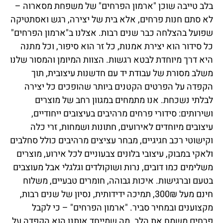
בלב טייבה שוכן "ארמון הפרחים" של משפחת מסארוה –
לא סתם חנות פרחים, אלא בית של יצירה, רגש ואסתטיקה
שפועל בהצלחה כבר שנים רבות. אצלנו ב"ארמון הפרחים"
כל סידור הוא יצירת אמנות, כל זר הוא סיפור, וכל מתנה
היא דרך מיוחדת לבטא רגשות. הצוות המיומן והמסור שלנו
משלב מסורת של עבודת יד עם חדשנות עיצובית, תוך
הקפדה על הפרטים הקטנים ביותר שהופכים כל יצירה
לבלתי נשכחת. אנו מתמחים במגוון רחב של מוצרים
ושירותים: סידורי פרחים מרהיבים בעיצובים ייחודיים,
עיצובים מיוחדים לאירועים, חתונות ושמחות, זרי כלה
וקישוטי רכב חגיגיים, מבחר עציצים מרהיבים כולל סחלבים
ולאקי במבוק, עיצובי בלונים צבעוניים לכל אירוע, מוצרים
משלימים כמו דובים, נרות ושוקולדים וגלגלי אבל מעוצבים
בטעם וברגישות. איכות גבוהה, חומרים טבעיים, משלוח
חינם מעל 300₪, תמיכה ידידותית, נסיון של שנים רבות,
מקצוענים ובמחיר סביר. "ארמון הפרחים" – כי לקבל
פרחים משמח את הלב. מה שמייחד אותנו הוא הקפדה על