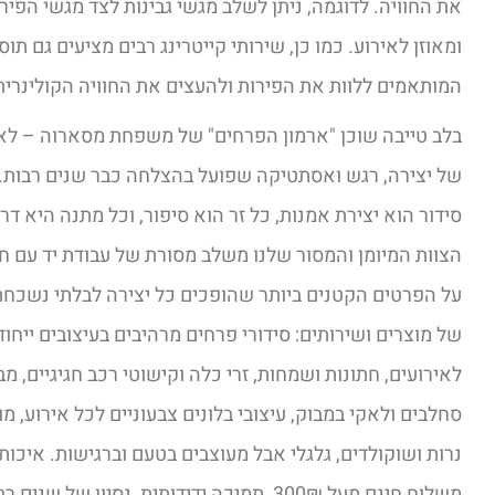
את החוויה. לדוגמה, ניתן לשלב מגשי גבינות לצד מגשי הפיר
ומאוזן לאירוע. כמו כן, שירותי קייטרינג רבים מציעים גם תו
המותאמים ללוות את הפירות ולהעצים את החוויה הקולינרית
בלב טייבה שוכן "ארמון הפרחים" של משפחת מסארוה – לא
של יצירה, רגש ואסתטיקה שפועל בהצלחה כבר שנים רבות. 
סידור הוא יצירת אמנות, כל זר הוא סיפור, וכל מתנה היא ד
הצוות המיומן והמסור שלנו משלב מסורת של עבודת יד עם ח
על הפרטים הקטנים ביותר שהופכים כל יצירה לבלתי נשכחת.
של מוצרים ושירותים: סידורי פרחים מרהיבים בעיצובים ייחודי
לאירועים, חתונות ושמחות, זרי כלה וקישוטי רכב חגיגיים, מ
סחלבים ולאקי במבוק, עיצובי בלונים צבעוניים לכל אירוע, מ
נרות ושוקולדים, גלגלי אבל מעוצבים בטעם וברגישות. איכות 
משלוח חינם מעל 300₪, תמיכה ידידותית, נסיון ש